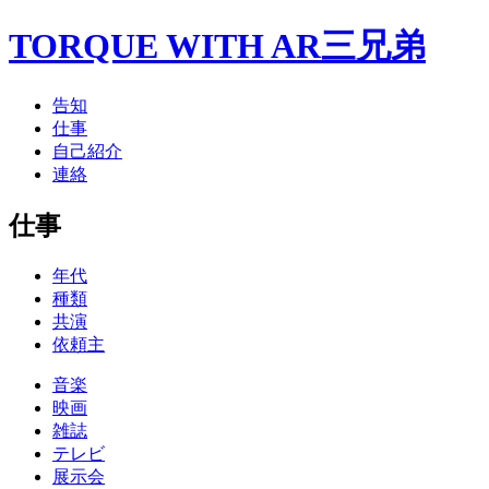
TORQUE WITH AR三兄弟
告知
仕事
自己紹介
連絡
仕事
年代
種類
共演
依頼主
音楽
映画
雑誌
テレビ
展示会